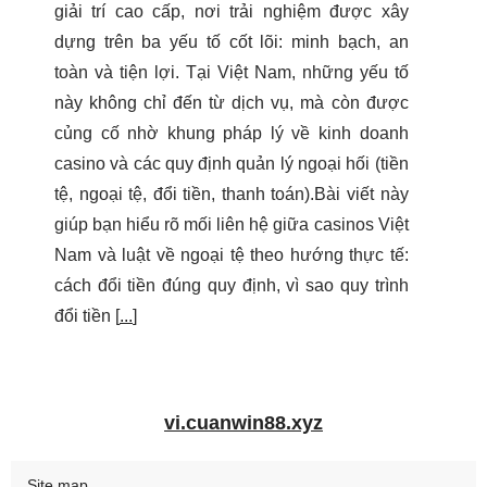
giải trí cao cấp, nơi trải nghiệm được xây
dựng trên ba yếu tố cốt lõi: minh bạch, an
toàn và tiện lợi. Tại Việt Nam, những yếu tố
này không chỉ đến từ dịch vụ, mà còn được
củng cố nhờ khung pháp lý về kinh doanh
casino và các quy định quản lý ngoại hối (tiền
tệ, ngoại tệ, đổi tiền, thanh toán).Bài viết này
giúp bạn hiểu rõ mối liên hệ giữa casinos Việt
Nam và luật về ngoại tệ theo hướng thực tế:
cách đổi tiền đúng quy định, vì sao quy trình
đổi tiền [
...
]
vi.cuanwin88.xyz
Site map