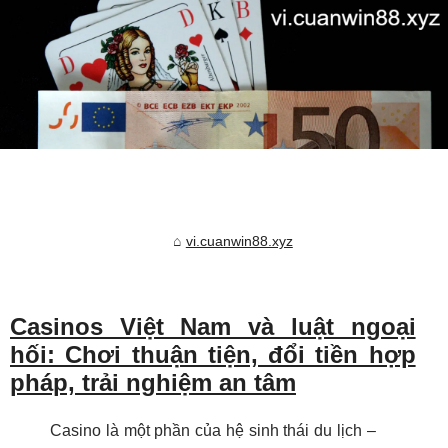
vi.cuanwin88.xyz
Casinos Việt Nam và luật ngoại
hối: Chơi thuận tiện, đổi tiền hợp
pháp, trải nghiệm an tâm
Casino là một phần của hệ sinh thái du lịch –